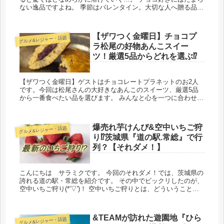
ない逸品ですよね。 季節はバレンタイン。大切な人へ贈る品は
極上なものを贈りたい、そんな思いを持つ方は多い...
【ザワつく金曜日】チョコプ
グルメ&レジャー・話題
ラ松尾の好物あんこスイー
ツ！厳選5品からどれを選ぶ⁉
【ザワつく金曜日】ゲストはチョコレートプラネットのお2人
です。今回は松尾さんの大好きなあんこのスイーツ、厳選5品
から一番食べたい品を選びます。 みんなと心を一つに合わせ松
尾さんの気持ちを読み取ることができるでしょうか？
爆売れ芋けんぴ&空中いちご狩
グルメ&レジャー・話題
り⁉茨城県『道の駅.常総』で行
列？【それダメ！】
こんにちは サラミクです。 今回のそれダメ！では、茨城県の
誇れる道の駅・常総を紹介です。 その中でビックリしたのが、
空中いちご狩り(*'▽')！ 空中いちご狩りとは、どういうことな
のでしょう？ それに 出し...
&TEAMが訪れた遊園地『ひら
グルメ&レジャー・話題