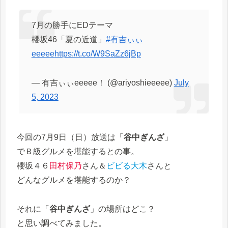
7月の勝手にEDテーマ
櫻坂46「夏の近道」
#有吉ぃぃ
eeeee
https://t.co/W9SaZz6jBp
— 有吉ぃぃeeeee！ (@ariyoshieeeee)
July
5, 2023
今回の7月9日（日）放送は「
谷中ぎんざ
」
でＢ級グルメを堪能するとの事。
櫻坂４６
田村保乃
さん＆
ビビる大木
さんと
どんなグルメを堪能するのか？
それに「
谷中ぎんざ
」の場所はどこ？
と思い調べてみました。