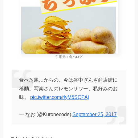
引用元：食べログ
食べ放題…からの、今は谷中ぎんざ商店街に
移動。写楽さんのレモンサワー、私好みのお
味。
pic.twitter.com/rlyM5SQPAj
— なお (@Kuronecode)
September 25, 2017