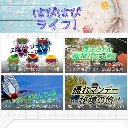
【ドッキリGP】元正義のヒー
【博士ちゃん】サンド＆愛菜ち
ロー俳優は本物のヒーローか⁉
ゃん新春辰年SP！2023日光東
を検証！駒木根葵汰（過去編ア
照宮はどんな回⁉
リ）
パリオリンピック出場の男子バ
【帰れマンデー】行列グルメ茨
スケ！日本代表選手が飲んでい
城〈秘境〉つくば・合掌造りの
るピンク色の飲み物は何か⁉
常陸牛専門店＆開運スポット筑
波山へ！