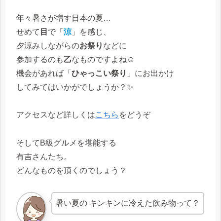
年々暑さが増す日本の夏…
せめて
目
で「
涼
」を感じ、
夕涼みしながらの
お祭り
などに
参加するのも
乙
なものですよね☺
機会があれば「
ひゃっこい祭り
」にお出かけ
してみてはいかがでしょうか？✨
アクセスなど詳しくは
こちら
をどうぞ
そしてB級グルメを堪能する
有吉さんたち。
どんなものを頂くのでしょう？
暑い夏の キンキンに冷えた飲み物って？