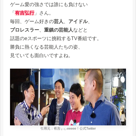
ゲーム愛の強さでは誰にも負けない
「
有吉弘行
」さん。
毎回、ゲーム好きの
芸人
、
アイドル
、
プロレスラー
、
重鎮の芸能人
などと
話題のeスポーツに挑戦するTV番組です。
勝負に熱くなる芸能人たちの姿、
見ていても面白いですよね。
引用元：有吉ぃぃeeeee！公式Twitter