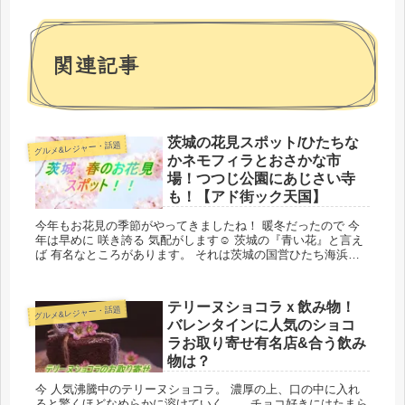
関連記事
茨城の花見スポット/ひたちな
グルメ&レジャー・話題
かネモフィラとおさかな市
場！つつじ公園にあじさい寺
も！【アド街ック天国】
今年もお花見の季節がやってきましたね！ 暖冬だったので 今
年は早めに 咲き誇る 気配がします☺ 茨城の『青い花』と言え
ば 有名なところがあります。 それは茨城の国営ひたち海浜公
園！ こらからの季節...
テリーヌショコラｘ飲み物！
グルメ&レジャー・話題
バレンタインに人気のショコ
ラお取り寄せ有名店&合う飲み
物は？
今 人気沸騰中のテリーヌショコラ。 濃厚の上、口の中に入れ
ると驚くほどなめらかに溶けていく…。 チョコ好きにはたまら