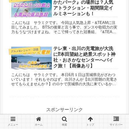
かたパーク』の場所は？人気
アトラクション・期間限定イ
ルミネーションも！
こんにちは サラミクです。 今回は人気急上昇・&TEAMに注
目してみました。 BTSの後輩と言う事で、ダンスや歌唱力の実
力もうなづけますよね。 そこで帰ってきた冠番組、『&TEAM
学園 2学期』（パート2...
テレ東・出川の充電旅が大洗
グルメ&レジャー・話題
に⁉本田望結と絶景スポット神
社・おさかなセンターへバイ
ク旅！【画像あり】
こんにちは サラミクです。 本日6月１日は茨城県北がざわつ
いています！ それもそのはず、出川さんが【出川哲朗の充電さ
せてもらえませんか？】のロケで茨城県の大洗に来ているから
です❣ スイカヘルメットにオーバー...
スポンサーリンク
メニュー
ホーム
検索
トップ
サイドバー