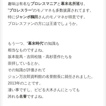
趣味は有名な
プロレスマニア
と
幕末名所巡り
。
”
プロレスラー
”のモノマネも多数披露されてます。
特に
ジャンボ鶴田
さんのモノマネが得意です。
プロレスファンの方には王道でしょうか。
もう一つ、”
幕末時代
”の知識も
相当なものですよね。
坂本龍馬・吉田松陰・高杉晋作たちを
崇拝しているとか。
その知識が評価されて
ジョン万次郎資料館の名誉館長に就任されました。
2013年のことです。
凄い事ですし、ビビる大木さんにとっても
誇れる
名誉
ですよね。