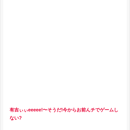
有吉ぃぃeeeee!〜そうだ!今からお前んチでゲームし
ない?