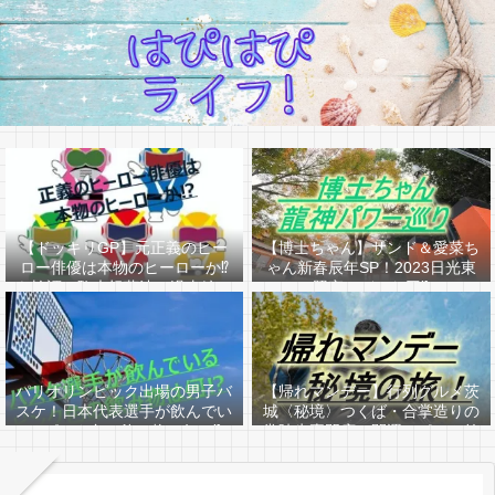
【ドッキリGP】元正義のヒー
【博士ちゃん】サンド＆愛菜ち
ロー俳優は本物のヒーローか⁉
ゃん新春辰年SP！2023日光東
を検証！駒木根葵汰（過去編ア
照宮はどんな回⁉
リ）
パリオリンピック出場の男子バ
【帰れマンデー】行列グルメ茨
スケ！日本代表選手が飲んでい
城〈秘境〉つくば・合掌造りの
るピンク色の飲み物は何か⁉
常陸牛専門店＆開運スポット筑
波山へ！