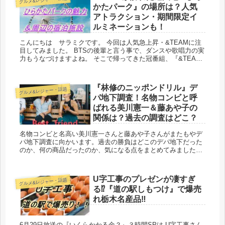
かたパーク』の場所は？人気
アトラクション・期間限定イ
ルミネーションも！
こんにちは サラミクです。 今回は人気急上昇・&TEAMに注
目してみました。 BTSの後輩と言う事で、ダンスや歌唱力の実
力もうなづけますよね。 そこで帰ってきた冠番組、『&TEAM
学園 2学期』（パート2...
『林修のニッポンドリル』デ
グルメ&レジャー・話題
パ地下調査！名物コンビと呼
ばれる美川憲一＆藤あや子の
関係は？過去の調査はどこ？
名物コンビと名高い美川憲一さんと藤あや子さんがまたもやデ
パ地下調査に向かいます。過去の勝負はどこのデパ地下だった
のか、何の商品だったのか、気になる点をまとめてみました。
お二人の素敵な関係は？
U字工事のプレゼンが凄すぎ
グルメ&レジャー・話題
る⁉『道の駅しもつけ』で爆売
れ栃木名産品‼
6月29日放送の『いくらかかる金？』３時間SPは U字工事さん