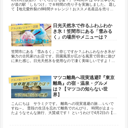
が道の駅「しもつけ」で８時間の売り子を実施しました。 題し
て【地元愛炸裂の8時間チャレンジ！おススメ名産品を売りま
くれ！】 という感じです。 そこでスタジオの...
日光天然氷で作るふわふわか
グルメ&レジャー・話題
き氷！笠間市にある「雪みる
く」の場所やメニューは？
笠間市にある「雪みるく」ご存じですか？ふわふわなかき氷が
魅力の古民家のお店です。田園風景が広がる風景で田舎に遊び
に来た感じ。日光天然氷を使用なので凄く美味しいですよ！こ
の夏出かけてみてはどうでしょうか？
マツコ離島へ現実逃避⁉『東京
グルメ&レジャー・話題
離島』の宿・温泉・グルメ
は？【マツコの知らない世
界】
こんにちは サラミクです。 離島への現実逃避の旅….いいで
すね～。 普段の生活を忘れて離島でのんびり。 時間が止まっ
たようなそんな旅行、大賛成です！ というわけで4月2日の【マ
ツコの知らない世界】は現実逃避の旅とい...