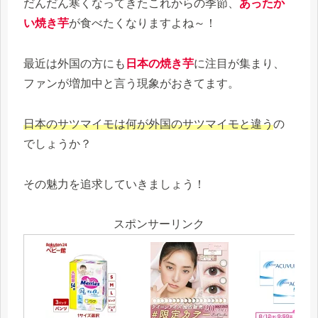
だんだん寒くなってきたこれからの季節、
あったか
い焼き芋
が食べたくなりますよね～！
最近は外国の方にも
日本の焼き芋
に注目が集まり、
ファンが増加中と言う現象がおきてます。
日本のサツマイモ
は
何が外国のサツマイモと違う
の
でしょうか？
その魅力を追求していきましょう！
スポンサーリンク