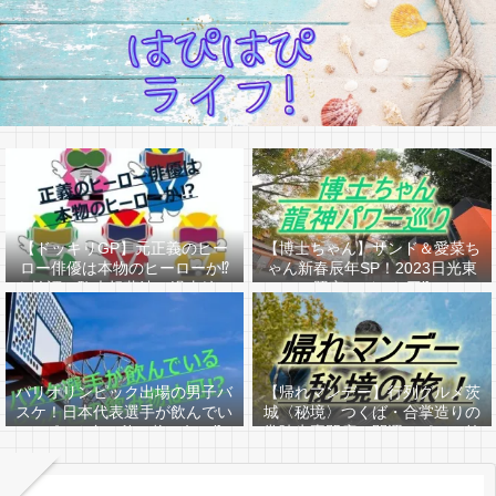
【ドッキリGP】元正義のヒー
【博士ちゃん】サンド＆愛菜ち
ロー俳優は本物のヒーローか⁉
ゃん新春辰年SP！2023日光東
を検証！駒木根葵汰（過去編ア
照宮はどんな回⁉
リ）
パリオリンピック出場の男子バ
【帰れマンデー】行列グルメ茨
スケ！日本代表選手が飲んでい
城〈秘境〉つくば・合掌造りの
るピンク色の飲み物は何か⁉
常陸牛専門店＆開運スポット筑
波山へ！