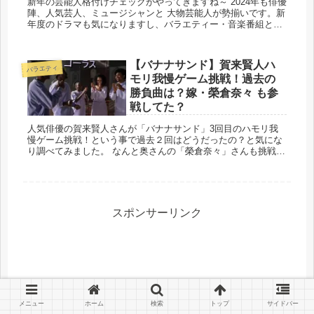
新年の芸能人格付けチェックがやってきますね～ 2024年も俳優
陣、人気芸人、ミュージシャンと 大物芸能人が勢揃いです。新
年度のドラマも気になりますし、バラエティー・音楽番組と楽
しみがいっぱいです❣ さて、2023...
【バナナサンド】賀来賢人ハ
バラエティ
モリ我慢ゲーム挑戦！過去の
勝負曲は？嫁・榮倉奈々 も参
戦してた？
人気俳優の賀来賢人さんが「バナナサンド」3回目のハモリ我
慢ゲーム挑戦！という事で過去２回はどうだったの？と気にな
り調べてみました。 なんと奥さんの「榮倉奈々」さんも挑戦し
てたそうです。 早速見ていきましょう！ #バナナサ...
スポンサーリンク
メニュー
ホーム
検索
トップ
サイドバー