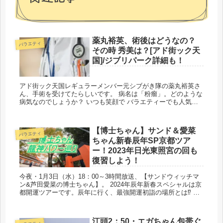
薬丸裕英、術後はどうなの？
バラエティ
その時 秀美は？[アド街ック天
国]/ジブリパーク詳細も！
アド街ック天国レギュラーメンバー元シブがき隊の薬丸裕英さ
ん、手術を受けてたらしいです。 病名は「粉瘤」。どのような
病気なのでしょうか？ いつも笑顔で バラエティーでも人気の
やっくんが患ってしまった粉瘤とは？ 薬丸...
【博士ちゃん】サンド＆愛菜
バラエティ
ちゃん新春辰年SP京都ツア
ー！2023年日光東照宮の回も
復習しよう！
今夜・1月3日（水）18：00～3時間放送、【サンドウィッチマ
ン&芦田愛菜の博士ちゃん】。 2024年辰年新春スペシャルは京
都開運ツアーです。辰年に行く、最強開運初詣の場所とは⁉ 神
社仏閣大好き少女の10...
江頭2：50・エガちゃん包帯ぐ