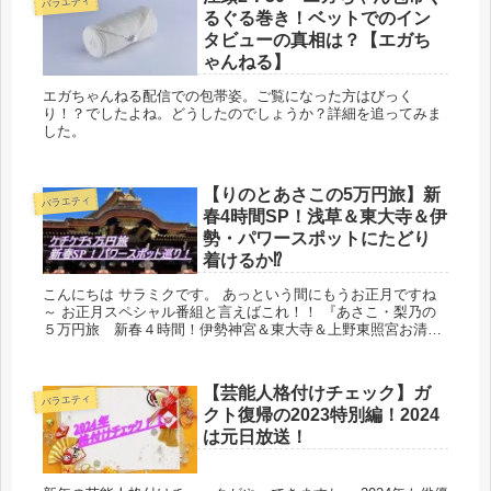
バラエティ
るぐる巻き！ベットでのイン
タビューの真相は？【エガち
ゃんねる】
エガちゃんねる配信での包帯姿。ご覧になった方はびっく
り！？でしたよね。どうしたのでしょうか？詳細を追ってみま
した。
【りのとあさこの5万円旅】新
バラエティ
春4時間SP！浅草＆東大寺＆伊
勢・パワースポットにたどり
着けるか⁉
こんにちは サラミクです。 あっという間にもうお正月ですね
～ お正月スペシャル番組と言えばこれ！！ 『あさこ・梨乃の
５万円旅 新春４時間！伊勢神宮＆東大寺＆上野東照宮お清め
ＳＰ』 いつも元気なあさこさんと梨乃さん。...
【芸能人格付けチェック】ガ
バラエティ
クト復帰の2023特別編！2024
は元日放送！