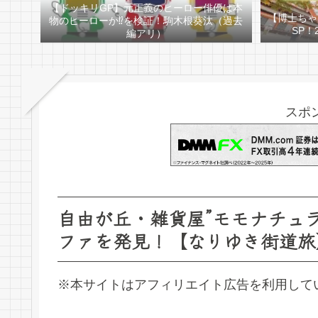
【ドッキリGP】元正義のヒーロー俳優は本
【博士ちゃ
物のヒーローか⁉を検証！駒木根葵汰（過去
SP！
編アリ）
スポ
自由が丘・雑貨屋”モモナチュ
ファを発見！【なりゆき街道旅
※本サイトはアフィリエイト広告を利用して