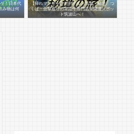
スケ！日本代
【帰れマンデー】行列グルメ茨城〈秘境〉つ
飲み物は何
くば・合掌造りの常陸牛専門店＆開運スポッ
ト筑波山へ！