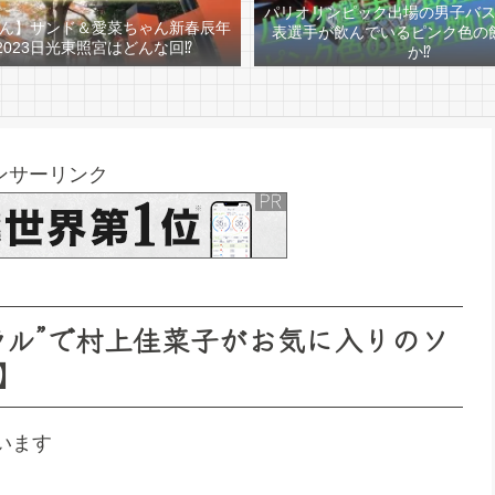
パリオリンピック出場の男子バ
ん】サンド＆愛菜ちゃん新春辰年
表選手が飲んでいるピンク色の
2023日光東照宮はどんな回⁉
か⁉
ンサーリンク
ラル”で村上佳菜子がお気に入りのソ
】
います