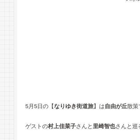
5月5日の【
なりゆき街道旅
】は
自由が丘
散策
ゲストの
村上佳菜子
さんと
里崎智也
さんと巡