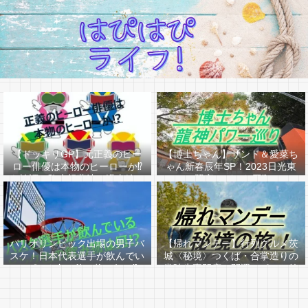
【ドッキリGP】元正義のヒー
【博士ちゃん】サンド＆愛菜ち
ロー俳優は本物のヒーローか⁉
ゃん新春辰年SP！2023日光東
を検証！駒木根葵汰（過去編ア
照宮はどんな回⁉
リ）
パリオリンピック出場の男子バ
【帰れマンデー】行列グルメ茨
スケ！日本代表選手が飲んでい
城〈秘境〉つくば・合掌造りの
るピンク色の飲み物は何か⁉
常陸牛専門店＆開運スポット筑
波山へ！